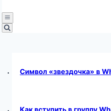
Символ «звездочка» в W
Как вступить в группу W