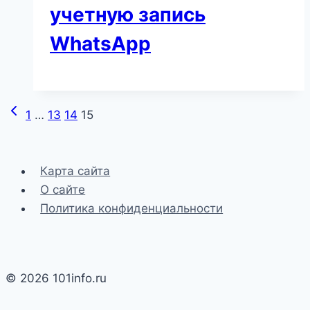
учетную запись
WhatsApp
Предыдущая
Навигация
1
…
13
14
15
страница
по
страницам
Карта сайта
О сайте
Политика конфиденциальности
© 2026 101info.ru