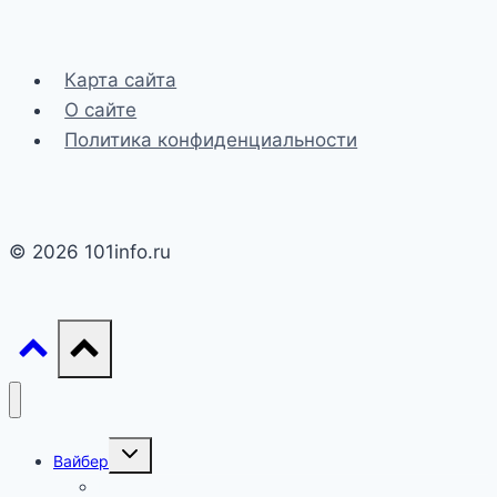
Карта сайта
О сайте
Политика конфиденциальности
© 2026 101info.ru
Переключить
Вайбер
дочернее
меню
Настройки