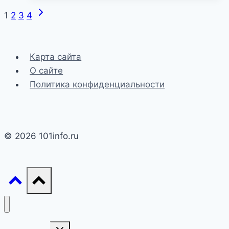
Следующая
Навигация
1
2
3
4
страница
по
страницам
Карта сайта
О сайте
Политика конфиденциальности
© 2026 101info.ru
Переключить