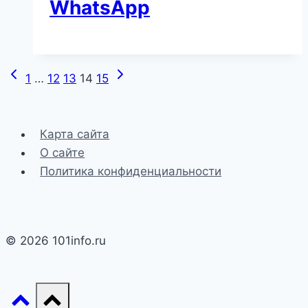
WhatsApp
Предыдущая
Следующая
Навигация
1
…
12
13
14
15
страница
страница
по
страницам
Карта сайта
О сайте
Политика конфиденциальности
© 2026 101info.ru