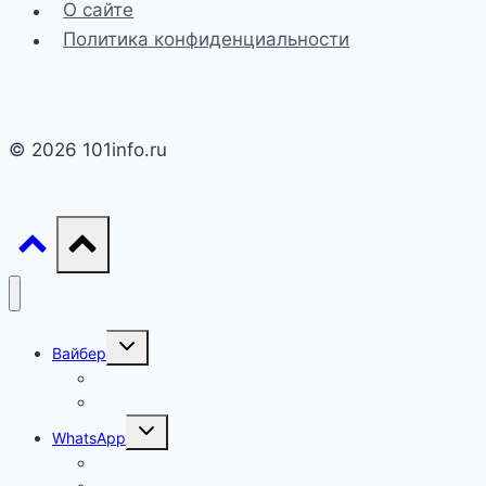
О сайте
Политика конфиденциальности
© 2026 101info.ru
Переключить
Вайбер
дочернее
меню
Настройки
FAQ
Переключить
WhatsApp
дочернее
меню
Настройки