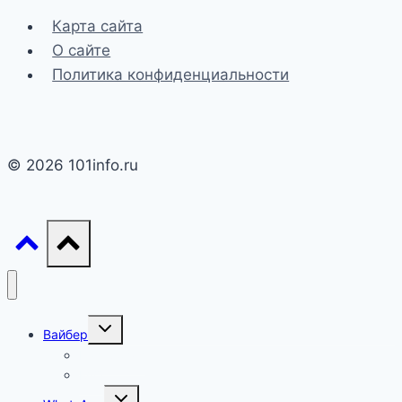
Карта сайта
О сайте
Политика конфиденциальности
© 2026 101info.ru
Переключить
Вайбер
дочернее
меню
Настройки
FAQ
Переключить